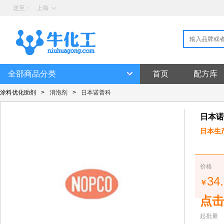
送至：
上海
全部商品分类
首页
配方库
涂料优化助剂
>
消泡剂
>
日本诺普科
日本诺
日本生
价格
34
￥
点击
起批量