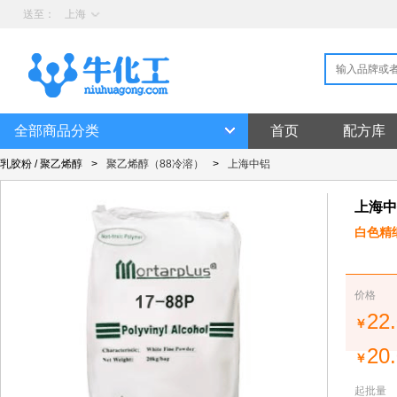
送至：
上海
全部商品分类
首页
配方库
乳胶粉 / 聚乙烯醇
>
聚乙烯醇（88冷溶）
>
上海中铝
上海中
白色精
价格
22
￥
20
￥
起批量